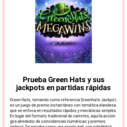
Prueba Green Hats y sus
jackpots en partidas rápidas
Green Hats, tomando como referencia Greenhats Jackpot,
es un juego de premio instantáneo con temática irlandesa
que se enfoca en resultados rápidos y mecánicas simples.
En lugar del formato tradicional de carretes, aquí la acción
gira alrededor de coincidencias numéricas y premios
jackpot. Se percibe como una opción ágil, con volatilidad