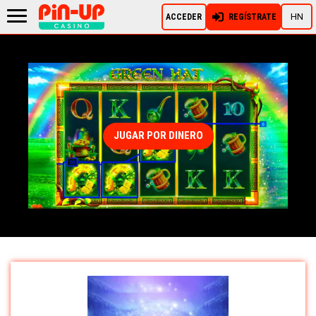
HN
ACCEDER
REGÍSTRATE
JUGAR POR DINERO